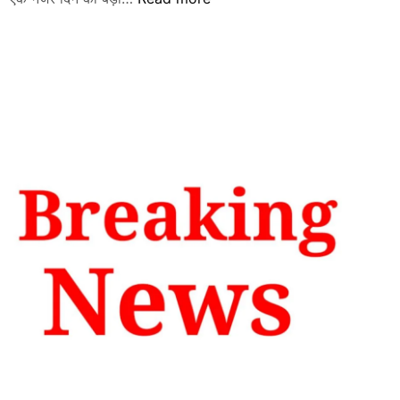
अक्टूबर
–
दिनभर
की
बड़ी
खबरें