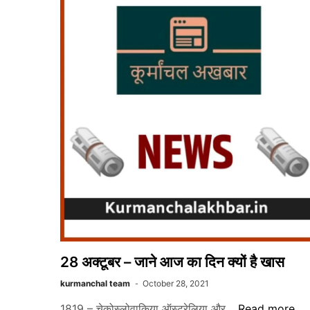
गाएगी
गायिका
अनुराधा
पौडवाल
–
पढ़ें
पूरी
खबर
28 अक्टूबर – जाने आज का दिन क्यों है खास
kurmanchal team
October 28, 2021
28
1819 – चेकोस्लोवाकिया ऑस्ट्रेलिया और…
Read more