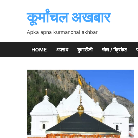
Skip
to
कूर्मांचल अखबार
content
Apka apna kurmanchal akhbar
HOME
अपराध
कुमाऊँनी
खेल / क्रिकेट
प