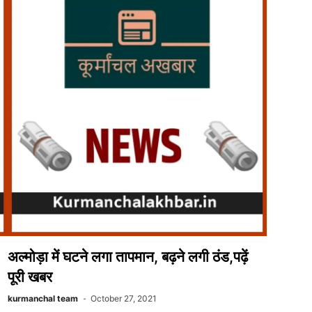
रुपयों
से
भरा
बैग,
पढ़ें
पूरी
खबर
अल्मोड़ा में घटने लगा तापमान, बढ़ने लगी ठंड,पढ़ें
पूरी खबर
kurmanchal team
October 27, 2021