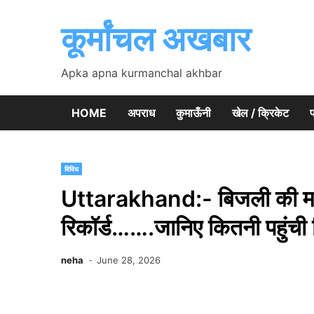
Skip
to
कूर्मांचल अखबार
content
Apka apna kurmanchal akhbar
HOME
अपराध
कुमाऊँनी
खेल / क्रिकेट
प
विविध
Uttarakhand:- बिजली की मांग न
रिकॉर्ड…….जानिए कितनी पहुंची 
neha
June 28, 2026