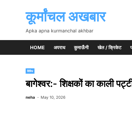
Skip
to
कूर्मांचल अखबार
content
Apka apna kurmanchal akhbar
HOME
अपराध
कुमाऊँनी
खेल / क्रिकेट
प
विविध
बागेश्वर:- शिक्षकों का काली पट्ट
neha
May 10, 2026