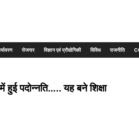
र्यावरण
रोजगार
विज्ञान एवं प्रौद्योगिकी
विविध
राजनीति
C
 हुई पदोन्नति….. यह बने शिक्षा