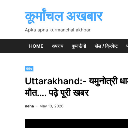
Skip
to
कूर्मांचल अखबार
content
Apka apna kurmanchal akhbar
HOME
अपराध
कुमाऊँनी
खेल / क्रिकेट
प
विविध
Uttarakhand:- यमुनोत्री धाम स
मौत…. पढ़े पूरी खबर
neha
May 10, 2026