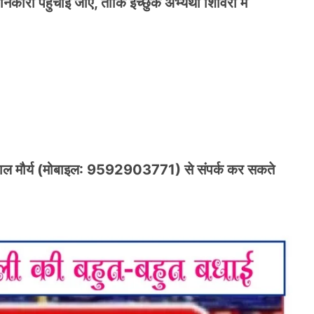
ी पहुंचाई जाए, ताकि इच्छुक अभ्यर्थी शिविरों में
 पाल मौर्य (मोबाइल: 9592903771) से संपर्क कर सकते