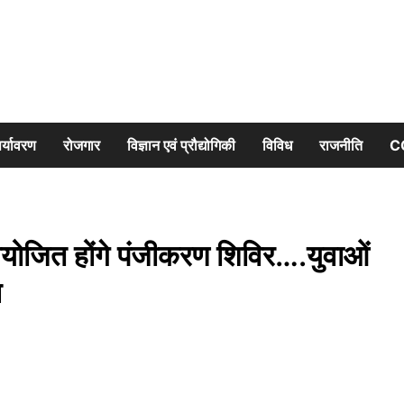
र्यावरण
रोजगार
विज्ञान एवं प्रौद्योगिकी
विविध
राजनीति
C
िए अयोजित होंगे पंजीकरण शिविर….युवाओं
ल