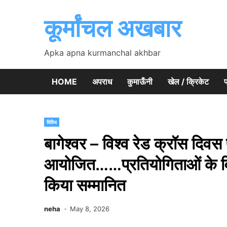
Skip
to
कूर्मांचल अखबार
content
Apka apna kurmanchal akhbar
HOME
अपराध
कुमाऊँनी
खेल / क्रिकेट
प
विविध
बागेश्वर – विश्व रेड क्रॉस दिवस 
आयोजित……प्रतियोगिताओं के विजे
किया सम्मानित
neha
May 8, 2026