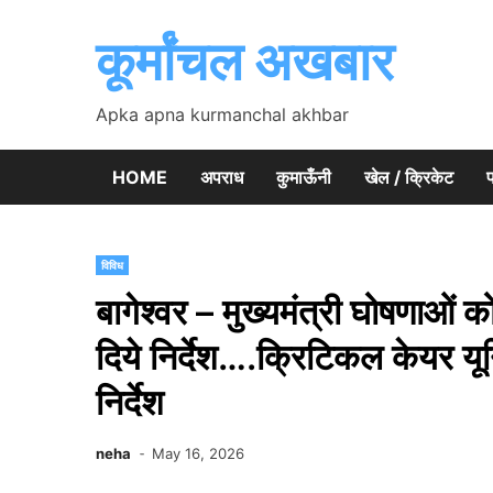
Skip
to
कूर्मांचल अखबार
content
Apka apna kurmanchal akhbar
HOME
अपराध
कुमाऊँनी
खेल / क्रिकेट
प
विविध
बागेश्वर – मुख्यमंत्री घोषणाओं को
दिये निर्देश….क्रिटिकल केयर यू
निर्देश
neha
May 16, 2026