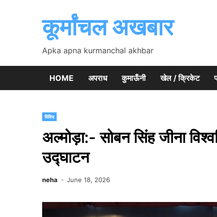
Skip
to
कूर्मांचल अखबार
content
Apka apna kurmanchal akhbar
HOME
अपराध
कुमाऊँनी
खेल / क्रिकेट
प
विविध
अल्मोड़ा:- सोबन सिंह जीना विश्वव
उद्घाटन
neha
June 18, 2026