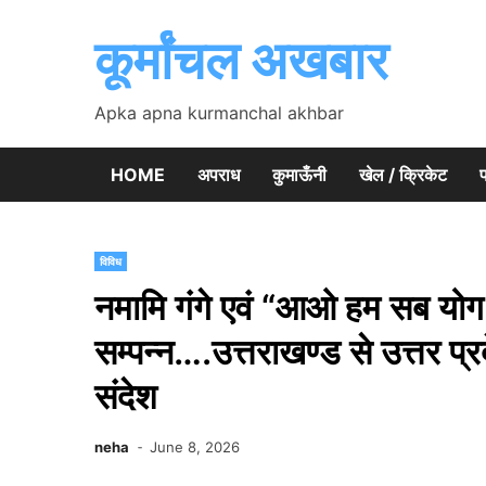
Skip
to
कूर्मांचल अखबार
content
Apka apna kurmanchal akhbar
HOME
अपराध
कुमाऊँनी
खेल / क्रिकेट
विविध
नमामि गंगे एवं “आओ हम सब योग
सम्पन्न….उत्तराखण्ड से उत्तर प
संदेश
neha
June 8, 2026