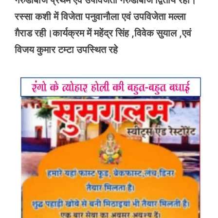
गरुडाबांज प्रथम एवं उपविजेता गरुडाबाज द्वितीय रही।
रस्सा कशी में विजेता पनुवानौला एवं उपविजेता मल्ला
ग़ैराड रही।कार्यक्रम में महेंद्र सिंह ,विवेक सुयाल ,एवं
विजय कुमार टम्टा उपस्थित रहे