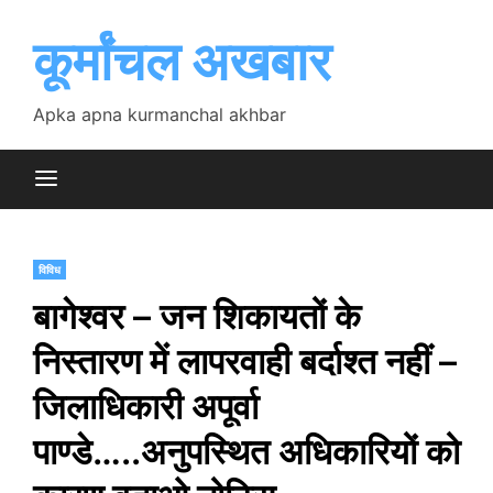
Skip
to
कूर्मांचल अखबार
content
Apka apna kurmanchal akhbar
विविध
बागेश्वर – जन शिकायतों के
निस्तारण में लापरवाही बर्दाश्त नहीं –
जिलाधिकारी अपूर्वा
पाण्डे…..अनुपस्थित अधिकारियों को