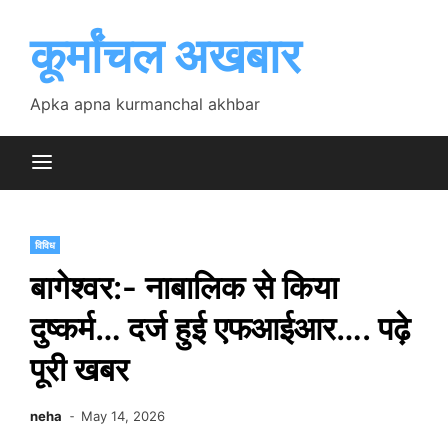
Skip
to
कूर्मांचल अखबार
content
Apka apna kurmanchal akhbar
विविध
बागेश्वर:- नाबालिक से किया
दुष्कर्म… दर्ज हुई एफआईआर…. पढ़े
पूरी खबर
neha
May 14, 2026