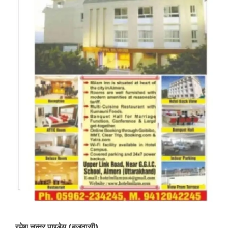
रमेश चन्द्र पाण्डेय (बृजवासी)