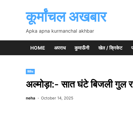
Skip
to
कूर्मांचल अखबार
content
Apka apna kurmanchal akhbar
HOME
अपराध
कुमाऊँनी
खेल / क्रिकेट
प
विविध
अल्मोड़ा:- सात घंटे बिजली गुल
neha
October 14, 2025