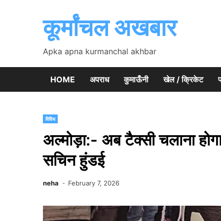
Skip
to
कूर्मांचल अखबार
content
Apka apna kurmanchal akhbar
HOME
अपराध
कुमाऊँनी
खेल / क्रिकेट
प
विविध
अल्मोड़ा:- अब टैक्सी चलाना होग
सचिन हुंडई
neha
February 7, 2026