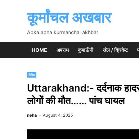
Skip
to
कूर्मांचल अखबार
content
Apka apna kurmanchal akhbar
HOME
अपराध
कुमाऊँनी
खेल / क्रिकेट
प
विविध
Uttarakhand:- दर्दनाक हादसा
लोगों की मौत…… पांच घायल
neha
August 4, 2025