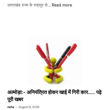
रुद्रपुर:-
उत्तराखंड राज्य के रुद्रपुर से…
Read more
ऑटो
से
बरामद
हुआ
संदिग्ध
मांस……
दो
आरोपित
गिरफ्तार
अल्मोड़ा:- अनियंत्रित होकर खाई में गिरी कार….. पढ़े
पूरी खबर
neha
August 6, 2026