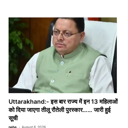
में
मुसीबत
बनकर
बरस
रहा
मानसून…..बंद
हैं
85
मार्ग….
मुख्यमंत्री
ने
सचिव
आपदा
प्रबंधन
से
Uttarakhand:- इस बार राज्य में इन 13 महिलाओं
की
को दिया जाएगा तीलू रौतेली पुरस्कार…… जारी हुई
बात
सूची
neha
August 6, 2026