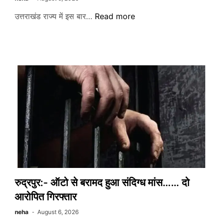
Uttarakhand:-
उत्तराखंड राज्य में इस बार…
Read more
इस
बार
राज्य
में
इन
13
महिलाओं
को
दिया
जाएगा
तीलू
रौतेली
पुरस्कार……
जारी
रुद्रपुर:- ऑटो से बरामद हुआ संदिग्ध मांस…… दो
हुई
आरोपित गिरफ्तार
सूची
neha
August 6, 2026