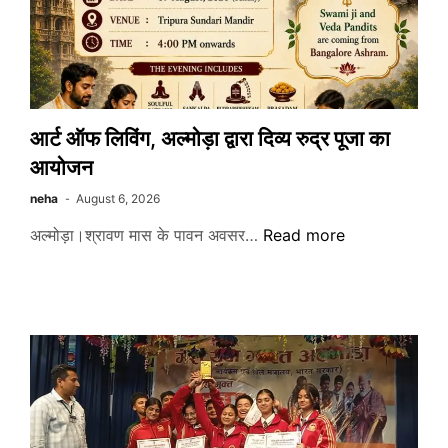
उगता
सूरज
स्वायत्त
सहकारिता
की
संपन्न
आर्ट ऑफ लिविंग, अल्मोड़ा द्वारा दिव्य रुद्र पूजा का
हुई
आयोजन
वार्षिक
आमसभा
neha
August 6, 2026
आर्ट
अल्मोड़ा।श्रावण मास के पावन अवसर…
Read more
ऑफ
लिविंग,
अल्मोड़ा
द्वारा
दिव्य
रुद्र
पूजा
का