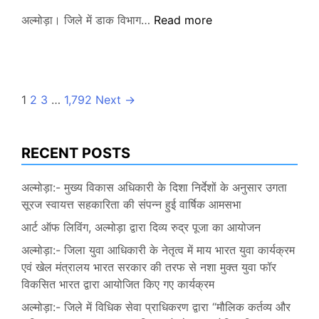
अल्मोड़ा:-
अल्मोड़ा। जिले में डाक विभाग…
Read more
डाक
विभाग
ने
की
Posts
1
2
3
…
1,792
Next
→
नई
पहल…..
pagination
पहाड़
RECENT POSTS
के
उत्पादों
अल्मोड़ा:- मुख्य विकास अधिकारी के दिशा निर्देशों के अनुसार उगता
को
सूरज स्वायत्त सहकारिता की संपन्न हुई वार्षिक आमसभा
विदेशी
बाजारों
आर्ट ऑफ लिविंग, अल्मोड़ा द्वारा दिव्य रुद्र पूजा का आयोजन
में
अल्मोड़ा:- जिला युवा आधिकारी के नेतृत्व में माय भारत युवा कार्यक्रम
मिलेगी
एवं खेल मंत्रालय भारत सरकार की तरफ से नशा मुक्त युवा फॉर
नई
विकसित भारत द्वारा आयोजित किए गए कार्यक्रम
पहचान
अल्मोड़ा:- जिले में विधिक सेवा प्राधिकरण द्वारा “मौलिक कर्तव्य और