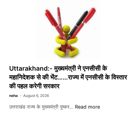
द्वारा
आयोजित
“मौलिक
किए
कर्तव्य
गए
और
कार्यक्रम
अधिकार”
व
“साइबर
सुरक्षा
”
Uttarakhand:- मुख्यमंत्री ने एनसीसी के
विषय
महानिदेशक से की भेंट……राज्य में एनसीसी के विस्तार
को
लेकर
की पहल करेगी सरकार
आयोजित
neha
August 6, 2026
किया
गया
Uttarakhand:-
उत्तराखंड राज्य के मुख्यमंत्री पुष्कर…
Read more
जागरुकता
मुख्यमंत्री
शिविर
ने
एनसीसी
के