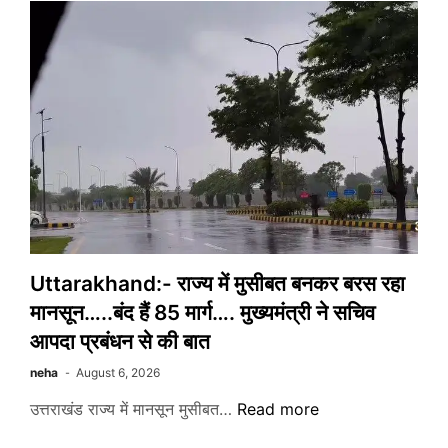
महानिदेशक
से
की
भेंट……
राज्य
में
एनसीसी
के
विस्तार
की
पहल
Uttarakhand:- राज्य में मुसीबत बनकर बरस रहा
करेगी
सरकार
मानसून…..बंद हैं 85 मार्ग…. मुख्यमंत्री ने सचिव
आपदा प्रबंधन से की बात
neha
August 6, 2026
Uttarakhand:-
उत्तराखंड राज्य में मानसून मुसीबत…
Read more
राज्य