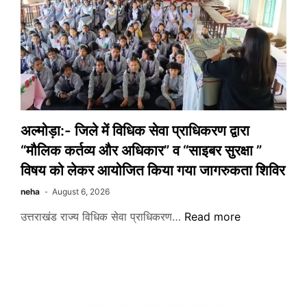
माय
भारत
युवा
कार्यक्रम
एवं
खेल
मंत्रालय
भारत
अल्मोड़ा:- जिले में विधिक सेवा प्राधिकरण द्वारा
सरकार
“मौलिक कर्तव्य और अधिकार” व “साइबर सुरक्षा ”
की
विषय को लेकर आयोजित किया गया जागरुकता शिविर
तरफ
से
neha
August 6, 2026
नशा
अल्मोड़ा:-
उत्तराखंड राज्य विधिक सेवा प्राधिकरण…
Read more
मुक्त
जिले
युवा
में
फॉर
विधिक
विकसित
सेवा
भारत
प्राधिकरण
द्वारा