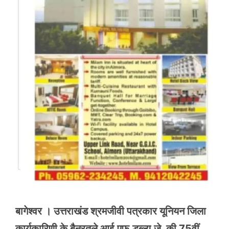
बागेश्वर । उत्तराखंड श्रमजीवी पत्रकार यूनियन जिला
कार्यकारिणी के बैनरतले आई.एफ.डब्ल्यू.जे. की 75वीं