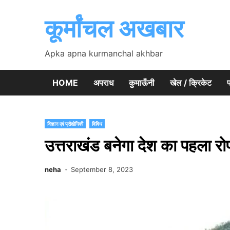
Skip
to
कूर्मांचल अखबार
content
Apka apna kurmanchal akhbar
HOME
अपराध
कुमाऊँनी
खेल / क्रिकेट
प
विज्ञान एवं प्रौद्योगिकी
विविध
उत्तराखंड बनेगा देश का पहला रोपव
neha
September 8, 2023